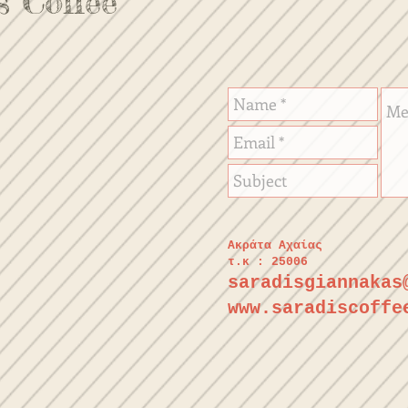
s Coffee
Aκράτα Αχαίας
τ.κ : 25006
saradisgiannakas
www.saradiscoffe