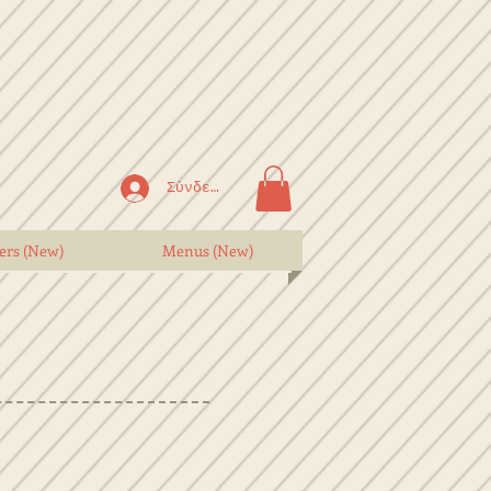
Σύνδεση
ers (New)
Menus (New)