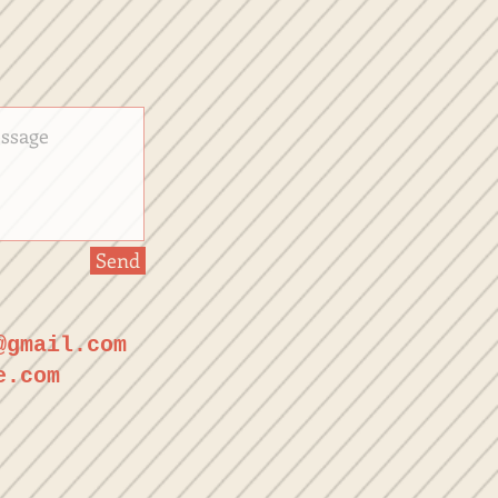
Send
@gmail.com
e.com